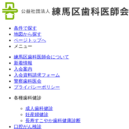
条件で探す
地図から探す
ページトップへ
メニュー
練馬区歯科医師会について
新着情報
入会案内
入会資料請求フォーム
警察歯科医会
プライバシーポリシー
各種歯科健診
成人歯科健診
妊産婦健診
長寿すこやか歯科健康診断
口腔がん検診