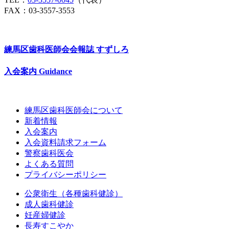
FAX：03-3557-3553
練馬区歯科医師会会報誌
すずしろ
入会案内
Guidance
練馬区歯科医師会について
新着情報
入会案内
入会資料請求フォーム
警察歯科医会
よくある質問
プライバシーポリシー
公衆衛生（各種歯科健診）
成人歯科健診
妊産婦健診
長寿すこやか