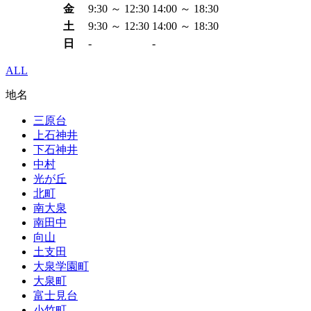
金
9:30 ～ 12:30
14:00 ～ 18:30
土
9:30 ～ 12:30
14:00 ～ 18:30
日
-
-
ALL
地名
三原台
上石神井
下石神井
中村
光が丘
北町
南大泉
南田中
向山
土支田
大泉学園町
大泉町
富士見台
小竹町