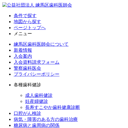
条件で探す
地図から探す
ページトップへ
メニュー
練馬区歯科医師会について
新着情報
入会案内
入会資料請求フォーム
警察歯科医会
プライバシーポリシー
各種歯科健診
成人歯科健診
妊産婦健診
長寿すこやか歯科健康診断
口腔がん検診
病気・障害のある方の歯科治療
糖尿病と歯周病の関係