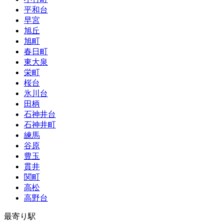
平和台
早宮
旭丘
旭町
春日町
東大泉
栄町
桜台
氷川台
田柄
石神井台
石神井町
練馬
谷原
豊玉
貫井
関町
高松
高野台
最寄り駅