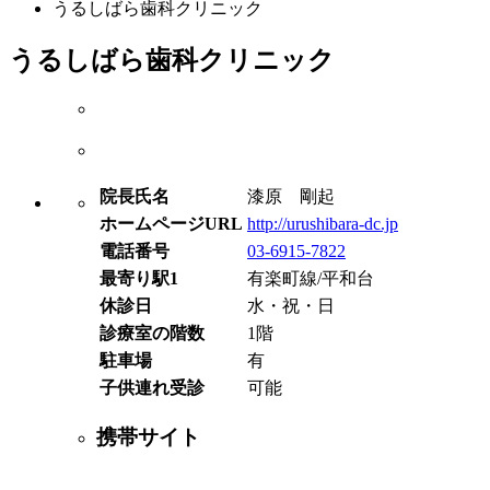
うるしばら歯科クリニック
うるしばら歯科クリニック
院長氏名
漆原 剛起
ホームページURL
http://urushibara-dc.jp
電話番号
03-6915-7822
最寄り駅1
有楽町線/平和台
休診日
水・祝・日
診療室の階数
1階
駐車場
有
子供連れ受診
可能
携帯サイト