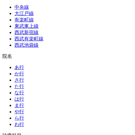
中央線
大江戸線
有楽町線
東武東上線
西武新宿線
西武有楽町線
西武池袋線
院名
あ行
か行
さ行
た行
な行
は行
ま行
や行
ら行
わ行