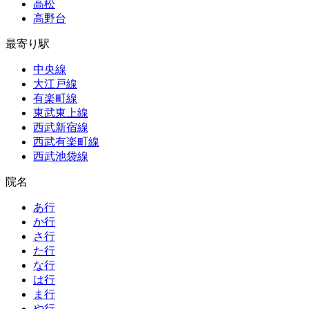
高松
高野台
最寄り駅
中央線
大江戸線
有楽町線
東武東上線
西武新宿線
西武有楽町線
西武池袋線
院名
あ行
か行
さ行
た行
な行
は行
ま行
や行