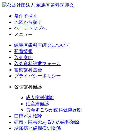
条件で探す
地図から探す
ページトップへ
メニュー
練馬区歯科医師会について
新着情報
入会案内
入会資料請求フォーム
警察歯科医会
プライバシーポリシー
各種歯科健診
成人歯科健診
妊産婦健診
長寿すこやか歯科健康診断
口腔がん検診
病気・障害のある方の歯科治療
糖尿病と歯周病の関係