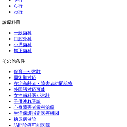
ら行
わ行
診療科目
一般歯科
口腔外科
小児歯科
矯正歯科
その他条件
保育士が常駐
周術期対応
在宅高齢者・障害者訪問診療
外国語対応可能
女性歯科医が常駐
子供連れ受診
心身障害者歯科治療
生活保護指定医療機関
糖尿病健診
訪問診療可能医院