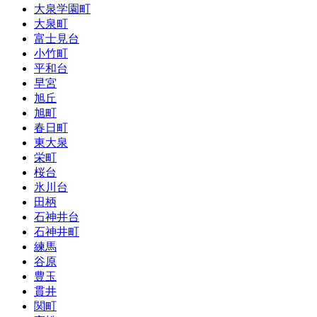
大泉学園町
大泉町
富士見台
小竹町
平和台
早宮
旭丘
旭町
春日町
東大泉
栄町
桜台
氷川台
田柄
石神井台
石神井町
練馬
谷原
豊玉
貫井
関町