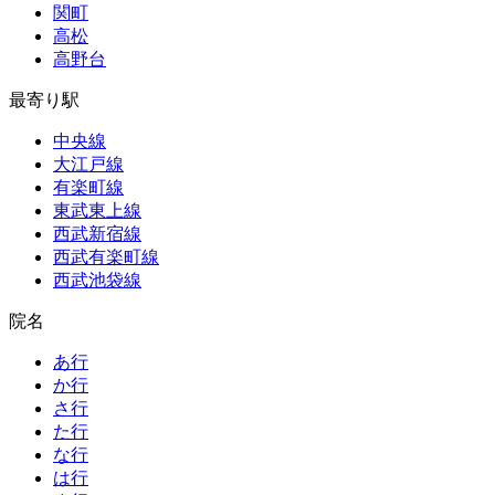
関町
高松
高野台
最寄り駅
中央線
大江戸線
有楽町線
東武東上線
西武新宿線
西武有楽町線
西武池袋線
院名
あ行
か行
さ行
た行
な行
は行