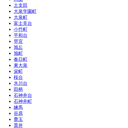
土支田
大泉学園町
大泉町
富士見台
小竹町
平和台
早宮
旭丘
旭町
春日町
東大泉
栄町
桜台
氷川台
田柄
石神井台
石神井町
練馬
谷原
豊玉
貫井