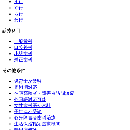
ま行
や行
ら行
わ行
診療科目
一般歯科
口腔外科
小児歯科
矯正歯科
その他条件
保育士が常駐
周術期対応
在宅高齢者・障害者訪問診療
外国語対応可能
女性歯科医が常駐
子供連れ受診
心身障害者歯科治療
生活保護指定医療機関
糖尿病健診