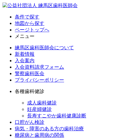
条件で探す
地図から探す
ページトップへ
メニュー
練馬区歯科医師会について
新着情報
入会案内
入会資料請求フォーム
警察歯科医会
プライバシーポリシー
各種歯科健診
成人歯科健診
妊産婦健診
長寿すこやか歯科健康診断
口腔がん検診
病気・障害のある方の歯科治療
糖尿病と歯周病の関係