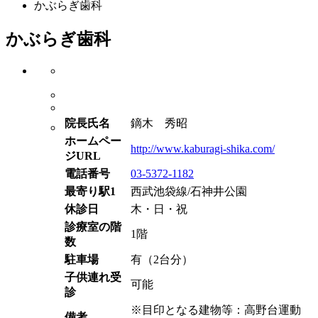
かぶらぎ歯科
かぶらぎ歯科
院長氏名
鏑木 秀昭
ホームペー
http://www.kaburagi-shika.com/
ジURL
電話番号
03-5372-1182
最寄り駅1
西武池袋線/石神井公園
休診日
木・日・祝
診療室の階
1階
数
駐車場
有（2台分）
子供連れ受
可能
診
※目印となる建物等：高野台運動
備考