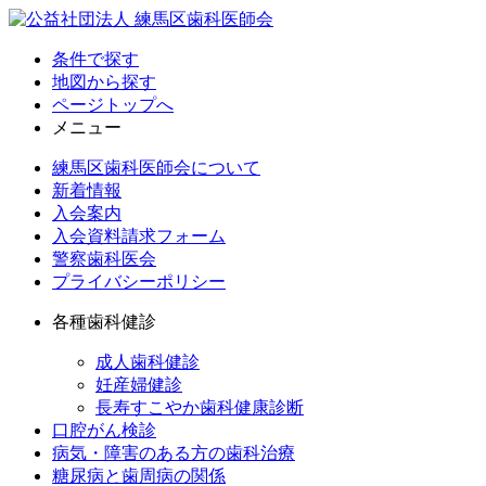
条件で探す
地図から探す
ページトップへ
メニュー
練馬区歯科医師会について
新着情報
入会案内
入会資料請求フォーム
警察歯科医会
プライバシーポリシー
各種歯科健診
成人歯科健診
妊産婦健診
長寿すこやか歯科健康診断
口腔がん検診
病気・障害のある方の歯科治療
糖尿病と歯周病の関係