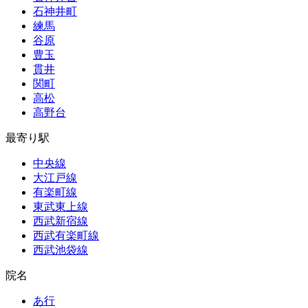
石神井町
練馬
谷原
豊玉
貫井
関町
高松
高野台
最寄り駅
中央線
大江戸線
有楽町線
東武東上線
西武新宿線
西武有楽町線
西武池袋線
院名
あ行