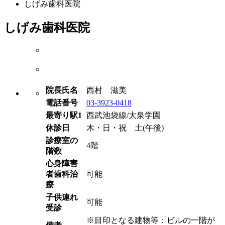
しげみ歯科医院
しげみ歯科医院
院長氏名
西村 滋美
電話番号
03-3923-0418
最寄り駅1
西武池袋線/大泉学園
休診日
木・日・祝 土(午後)
診療室の
4階
階数
心身障害
者歯科治
可能
療
子供連れ
可能
受診
※目印となる建物等：ビルの一階が