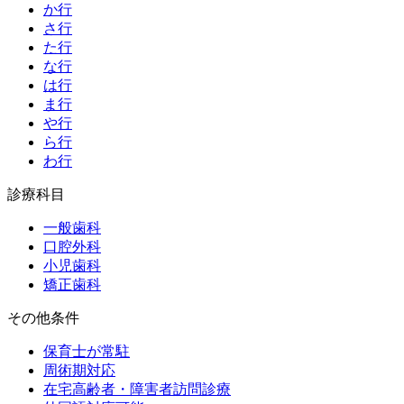
か行
さ行
た行
な行
は行
ま行
や行
ら行
わ行
診療科目
一般歯科
口腔外科
小児歯科
矯正歯科
その他条件
保育士が常駐
周術期対応
在宅高齢者・障害者訪問診療