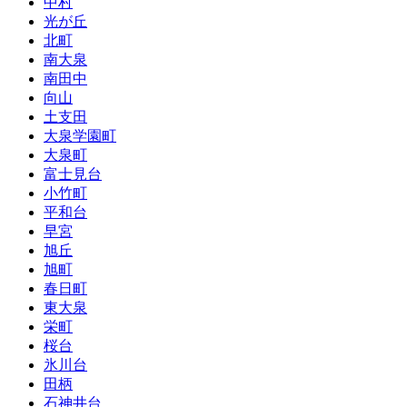
中村
光が丘
北町
南大泉
南田中
向山
土支田
大泉学園町
大泉町
富士見台
小竹町
平和台
早宮
旭丘
旭町
春日町
東大泉
栄町
桜台
氷川台
田柄
石神井台