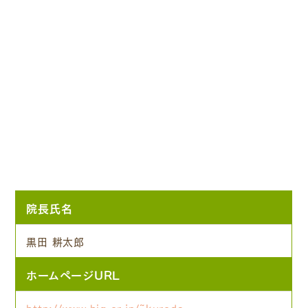
院長氏名
黒田 耕太郎
ホームページURL
http://www.big.or.jp/~kuroda