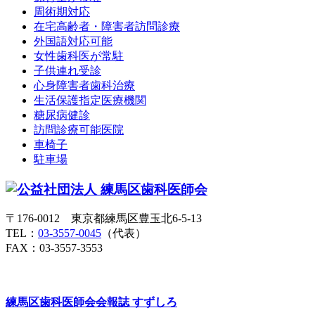
周術期対応
在宅高齢者・障害者訪問診療
外国語対応可能
女性歯科医が常駐
子供連れ受診
心身障害者歯科治療
生活保護指定医療機関
糖尿病健診
訪問診療可能医院
車椅子
駐車場
〒176-0012 東京都練馬区豊玉北6-5-13
TEL：
03-3557-0045
（代表）
FAX：03-3557-3553
練馬区歯科医師会会報誌
すずしろ