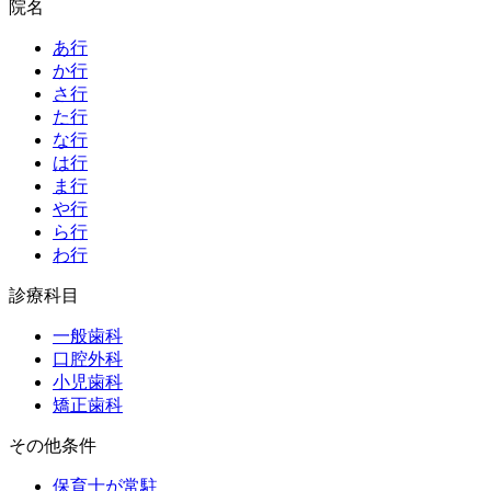
院名
あ行
か行
さ行
た行
な行
は行
ま行
や行
ら行
わ行
診療科目
一般歯科
口腔外科
小児歯科
矯正歯科
その他条件
保育士が常駐