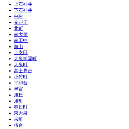
上石神井
下石神井
中村
光が丘
北町
南大泉
南田中
向山
土支田
大泉学園町
大泉町
富士見台
小竹町
平和台
早宮
旭丘
旭町
春日町
東大泉
栄町
桜台