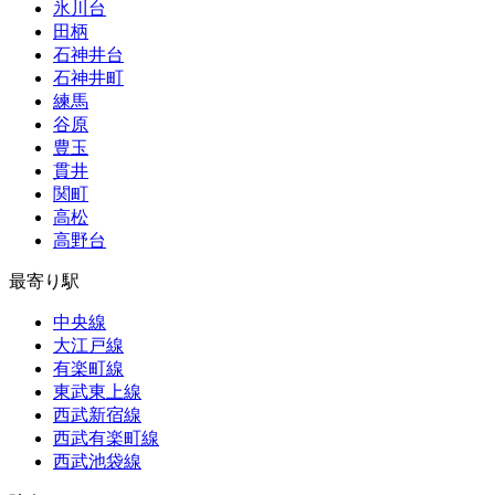
氷川台
田柄
石神井台
石神井町
練馬
谷原
豊玉
貫井
関町
高松
高野台
最寄り駅
中央線
大江戸線
有楽町線
東武東上線
西武新宿線
西武有楽町線
西武池袋線