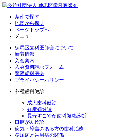
条件で探す
地図から探す
ページトップへ
メニュー
練馬区歯科医師会について
新着情報
入会案内
入会資料請求フォーム
警察歯科医会
プライバシーポリシー
各種歯科健診
成人歯科健診
妊産婦健診
長寿すこやか歯科健康診断
口腔がん検診
病気・障害のある方の歯科治療
糖尿病と歯周病の関係