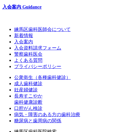
入会案内
Guidance
練馬区歯科医師会について
新着情報
入会案内
入会資料請求フォーム
警察歯科医会
よくある質問
プライバシーポリシー
公衆衛生（各種歯科健診）
成人歯科健診
妊産婦健診
長寿すこやか
歯科健康診断
口腔がん検診
病気・障害のある方の歯科治療
糖尿病と歯周病の関係
練馬区歯科医院検索