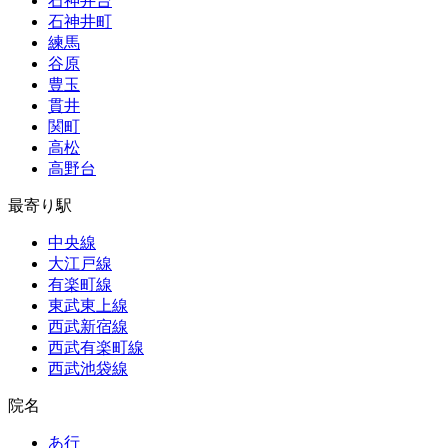
石神井台
石神井町
練馬
谷原
豊玉
貫井
関町
高松
高野台
最寄り駅
中央線
大江戸線
有楽町線
東武東上線
西武新宿線
西武有楽町線
西武池袋線
院名
あ行