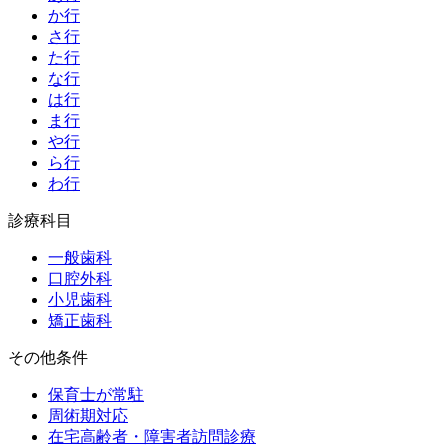
か行
さ行
た行
な行
は行
ま行
や行
ら行
わ行
診療科目
一般歯科
口腔外科
小児歯科
矯正歯科
その他条件
保育士が常駐
周術期対応
在宅高齢者・障害者訪問診療