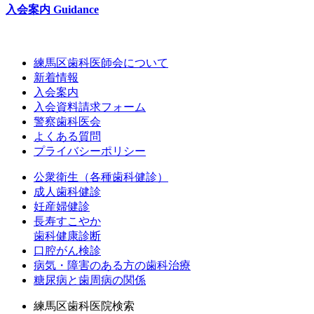
入会案内
Guidance
練馬区歯科医師会について
新着情報
入会案内
入会資料請求フォーム
警察歯科医会
よくある質問
プライバシーポリシー
公衆衛生（各種歯科健診）
成人歯科健診
妊産婦健診
長寿すこやか
歯科健康診断
口腔がん検診
病気・障害のある方の歯科治療
糖尿病と歯周病の関係
練馬区歯科医院検索