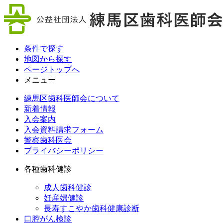
条件で探す
地図から探す
ページトップへ
メニュー
練馬区歯科医師会について
新着情報
入会案内
入会資料請求フォーム
警察歯科医会
プライバシーポリシー
各種歯科健診
成人歯科健診
妊産婦健診
長寿すこやか歯科健康診断
口腔がん検診