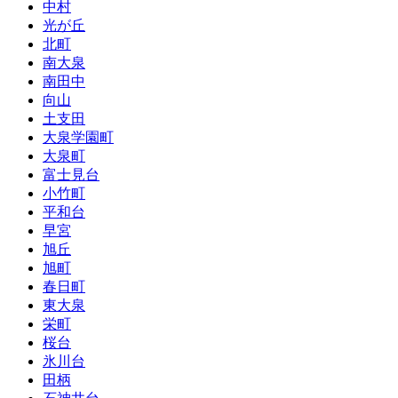
中村
光が丘
北町
南大泉
南田中
向山
土支田
大泉学園町
大泉町
富士見台
小竹町
平和台
早宮
旭丘
旭町
春日町
東大泉
栄町
桜台
氷川台
田柄