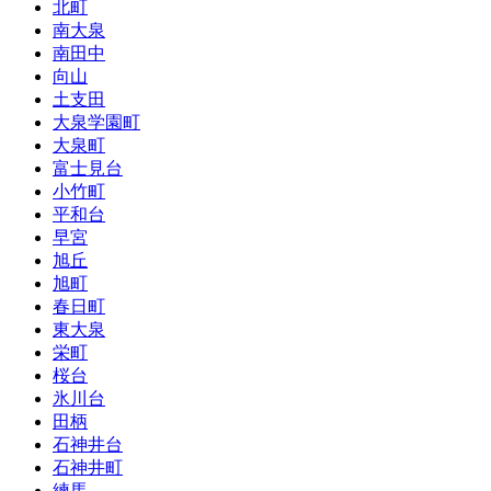
北町
南大泉
南田中
向山
土支田
大泉学園町
大泉町
富士見台
小竹町
平和台
早宮
旭丘
旭町
春日町
東大泉
栄町
桜台
氷川台
田柄
石神井台
石神井町
練馬