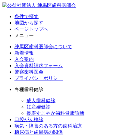
条件で探す
地図から探す
ページトップへ
メニュー
練馬区歯科医師会について
新着情報
入会案内
入会資料請求フォーム
警察歯科医会
プライバシーポリシー
各種歯科健診
成人歯科健診
妊産婦健診
長寿すこやか歯科健康診断
口腔がん検診
病気・障害のある方の歯科治療
糖尿病と歯周病の関係