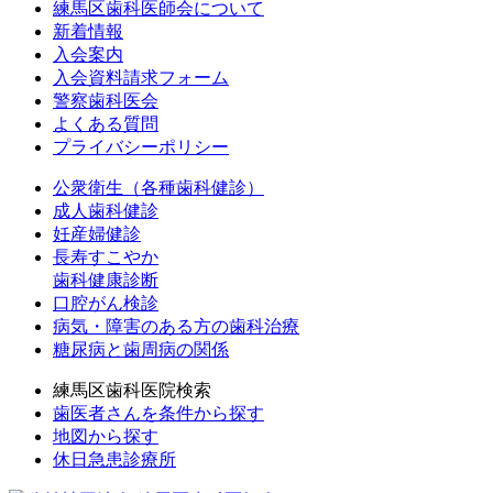
練馬区歯科医師会について
新着情報
入会案内
入会資料請求フォーム
警察歯科医会
よくある質問
プライバシーポリシー
公衆衛生（各種歯科健診）
成人歯科健診
妊産婦健診
長寿すこやか
歯科健康診断
口腔がん検診
病気・障害のある方の歯科治療
糖尿病と歯周病の関係
練馬区歯科医院検索
歯医者さんを条件から探す
地図から探す
休日急患診療所