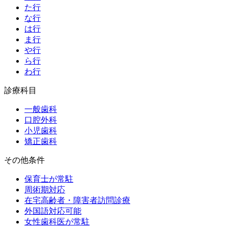
た行
な行
は行
ま行
や行
ら行
わ行
診療科目
一般歯科
口腔外科
小児歯科
矯正歯科
その他条件
保育士が常駐
周術期対応
在宅高齢者・障害者訪問診療
外国語対応可能
女性歯科医が常駐