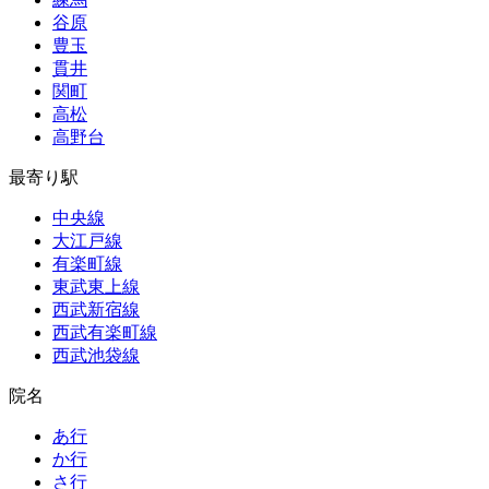
谷原
豊玉
貫井
関町
高松
高野台
最寄り駅
中央線
大江戸線
有楽町線
東武東上線
西武新宿線
西武有楽町線
西武池袋線
院名
あ行
か行
さ行