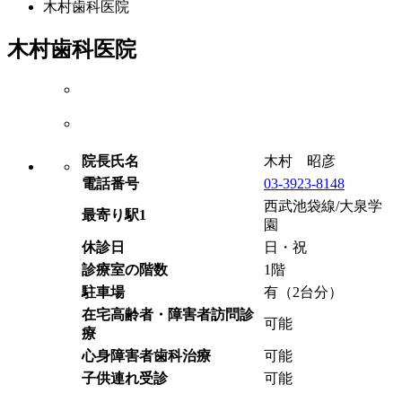
木村歯科医院
木村歯科医院
院長氏名
木村 昭彦
電話番号
03-3923-8148
西武池袋線/大泉学
最寄り駅1
園
休診日
日・祝
診療室の階数
1階
駐車場
有（2台分）
在宅高齢者・障害者訪問診
可能
療
心身障害者歯科治療
可能
子供連れ受診
可能