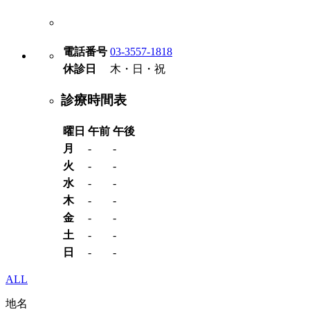
電話番号
03-3557-1818
休診日
木・日・祝
診療時間表
曜日
午前
午後
月
-
-
火
-
-
水
-
-
木
-
-
金
-
-
土
-
-
日
-
-
ALL
地名