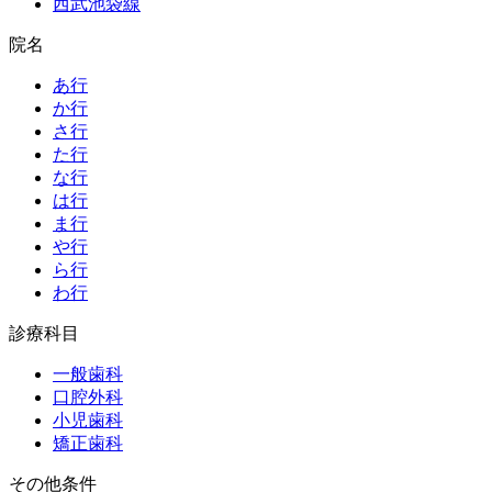
西武池袋線
院名
あ行
か行
さ行
た行
な行
は行
ま行
や行
ら行
わ行
診療科目
一般歯科
口腔外科
小児歯科
矯正歯科
その他条件