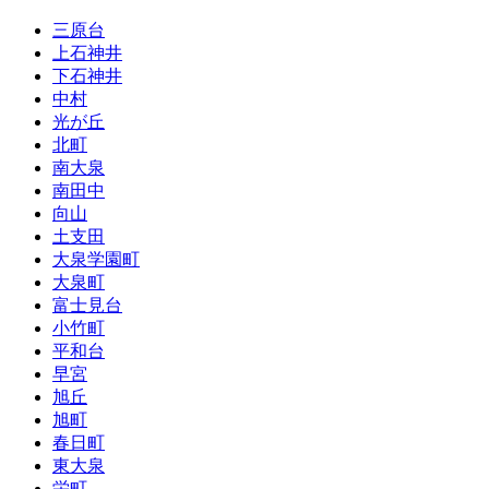
三原台
上石神井
下石神井
中村
光が丘
北町
南大泉
南田中
向山
土支田
大泉学園町
大泉町
富士見台
小竹町
平和台
早宮
旭丘
旭町
春日町
東大泉
栄町