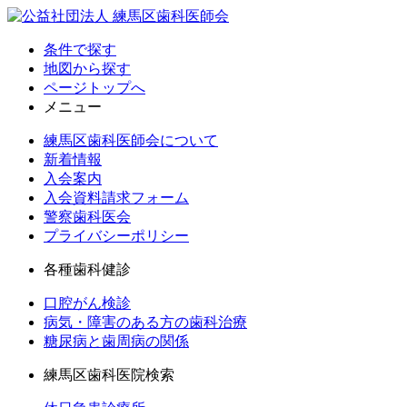
条件で探す
地図から探す
ページトップへ
メニュー
練馬区歯科医師会について
新着情報
入会案内
入会資料請求フォーム
警察歯科医会
プライバシーポリシー
各種歯科健診
口腔がん検診
病気・障害のある方の歯科治療
糖尿病と歯周病の関係
練馬区歯科医院検索