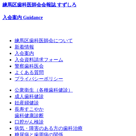
練馬区歯科医師会会報誌
すずしろ
入会案内
Guidance
練馬区歯科医師会について
新着情報
入会案内
入会資料請求フォーム
警察歯科医会
よくある質問
プライバシーポリシー
公衆衛生（各種歯科健診）
成人歯科健診
妊産婦健診
長寿すこやか
歯科健康診断
口腔がん検診
病気・障害のある方の歯科治療
糖尿病と歯周病の関係