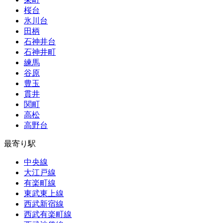
桜台
氷川台
田柄
石神井台
石神井町
練馬
谷原
豊玉
貫井
関町
高松
高野台
最寄り駅
中央線
大江戸線
有楽町線
東武東上線
西武新宿線
西武有楽町線