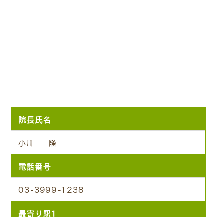
院長氏名
小川 隆
電話番号
03-3999-1238
最寄り駅1