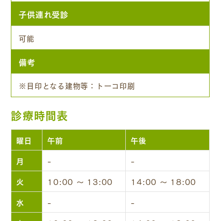
子供連れ受診
可能
備考
※目印となる建物等：トーコ印刷
診療時間表
曜日
午前
午後
月
-
-
火
10:00 ～ 13:00
14:00 ～ 18:00
水
-
-