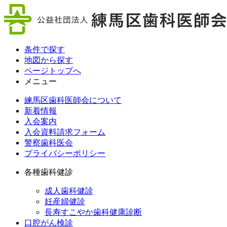
条件で探す
地図から探す
ページトップへ
メニュー
練馬区歯科医師会について
新着情報
入会案内
入会資料請求フォーム
警察歯科医会
プライバシーポリシー
各種歯科健診
成人歯科健診
妊産婦健診
長寿すこやか歯科健康診断
口腔がん検診