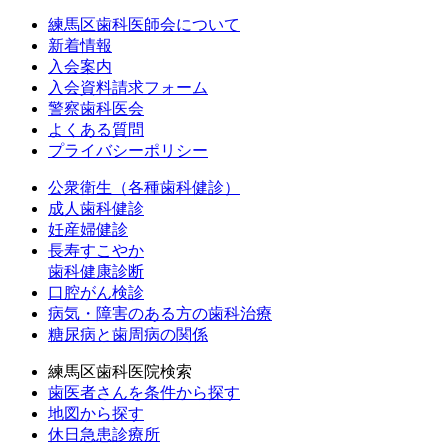
練馬区歯科医師会について
新着情報
入会案内
入会資料請求フォーム
警察歯科医会
よくある質問
プライバシーポリシー
公衆衛生（各種歯科健診）
成人歯科健診
妊産婦健診
長寿すこやか
歯科健康診断
口腔がん検診
病気・障害のある方の歯科治療
糖尿病と歯周病の関係
練馬区歯科医院検索
歯医者さんを条件から探す
地図から探す
休日急患診療所