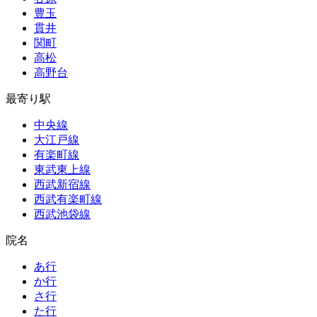
豊玉
貫井
関町
高松
高野台
最寄り駅
中央線
大江戸線
有楽町線
東武東上線
西武新宿線
西武有楽町線
西武池袋線
院名
あ行
か行
さ行
た行