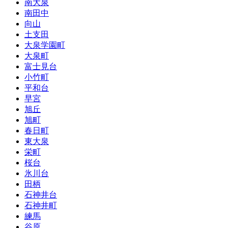
南大泉
南田中
向山
土支田
大泉学園町
大泉町
富士見台
小竹町
平和台
早宮
旭丘
旭町
春日町
東大泉
栄町
桜台
氷川台
田柄
石神井台
石神井町
練馬
谷原